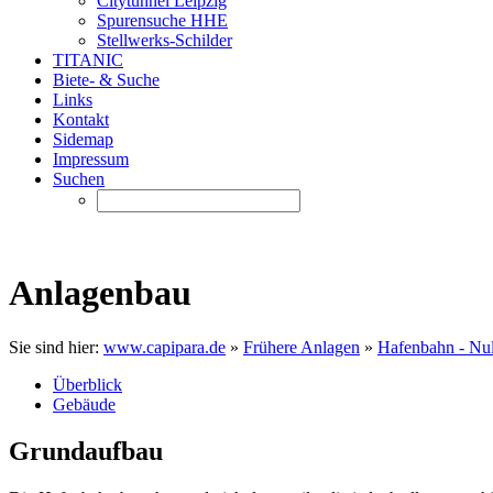
Citytunnel Leipzig
Spurensuche HHE
Stellwerks-Schilder
TITANIC
Biete- & Suche
Links
Kontakt
Sidemap
Impressum
Suchen
Anlagenbau
Sie sind hier:
www.capipara.de
»
Frühere Anlagen
»
Hafenbahn - Nul
Überblick
Gebäude
Grundaufbau