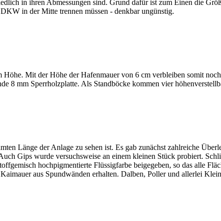
schiedlich in ihren Abmessungen sind. Grund dafür ist zum Einen die 
 DKW in der Mitte trennen müssen - denkbar ungünstig.
m Höhe. Mit der Höhe der Hafenmauer von 6 cm verbleiben somit noch
egende 8 mm Sperrholzplatte. Als Standböcke kommen vier höhenverstel
esamten Länge der Anlage zu sehen ist. Es gab zunächst zahlreiche Übe
 Auch Gips wurde versuchsweise an einem kleinen Stück probiert. Schli
ffgemisch hochpigmentierte Flüssigfarbe beigegeben, so das alle Fläc
 Kaimauer aus Spundwänden erhalten. Dalben, Poller und allerlei Kle