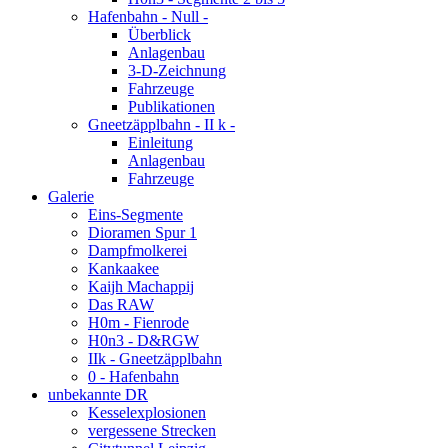
Hafenbahn - Null -
Überblick
Anlagenbau
3-D-Zeichnung
Fahrzeuge
Publikationen
Gneetzäpplbahn - II k -
Einleitung
Anlagenbau
Fahrzeuge
Galerie
Eins-Segmente
Dioramen Spur 1
Dampfmolkerei
Kankaakee
Kaijh Machappij
Das RAW
H0m - Fienrode
H0n3 - D&RGW
IIk - Gneetzäpplbahn
0 - Hafenbahn
unbekannte DR
Kesselexplosionen
vergessene Strecken