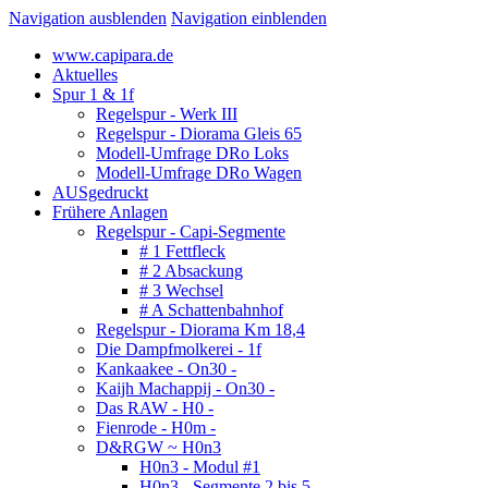
Navigation ausblenden
Navigation einblenden
www.capipara.de
Aktuelles
Spur 1 & 1f
Regelspur - Werk III
Regelspur - Diorama Gleis 65
Modell-Umfrage DRo Loks
Modell-Umfrage DRo Wagen
AUSgedruckt
Frühere Anlagen
Regelspur - Capi-Segmente
# 1 Fettfleck
# 2 Absackung
# 3 Wechsel
# A Schattenbahnhof
Regelspur - Diorama Km 18,4
Die Dampfmolkerei - 1f
Kankaakee - On30 -
Kaijh Machappij - On30 -
Das RAW - H0 -
Fienrode - H0m -
D&RGW ~ H0n3
H0n3 - Modul #1
H0n3 - Segmente 2 bis 5