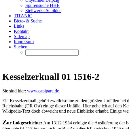
Citytunnel Leipzig
Spurensuche HHE
Stellwerks-Schilder
TITANIC
Biete- & Suche
Links
Kontakt
Sidemap
Impressum
Suchen
Kesselzerknall 01 1516-2
Sie sind hier:
www.capipara.de
Ein Kesselzerknall gehört zweifelsohne zu den größten Unfällen bei 
Reichsbahn (DR Ost) einige dieser Unfälle. Hier gehe ich auf den Kes
Wikipedia-Text doch abweicht und neue Einblicke erlaubt. Einige wen
Z
ur Lokgeschichte:
Am 13.12.1934 erfolgte die Auslieferung der
überlebte 01 117 immer noch im Bw Anhalter Bf, zwischen 1945 und