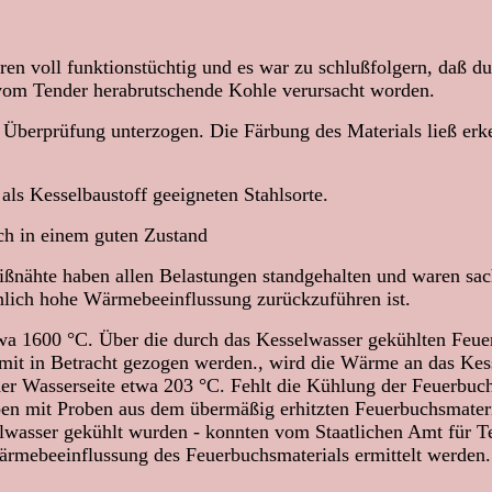
en voll funktionstüchtig und es war zu schlußfolgern, daß du
vom Tender herabrutschende Kohle verursacht worden.
n Überprüfung unterzogen. Die Färbung des Materials ließ e
ls Kesselbaustoff geeigneten Stahlsorte.
ch in einem guten Zustand
ßnähte haben allen Belastungen standgehalten und waren sac
lich hohe Wärmebeeinflussung zurückzuführen ist.
twa 1600 °C. Über die durch das Kesselwasser gekühlten Feu
 mit in Betracht gezogen werden., wird die Wärme an das Kes
er Wasserseite etwa 203 °C. Fehlt die Kühlung der Feuerbu
oben mit Proben aus dem übermäßig erhitzten Feuerbuchsmat
elwasser gekühlt wurden - konnten vom Staatlichen Amt für 
ärmebeeinflussung des Feuerbuchsmaterials ermittelt werden.