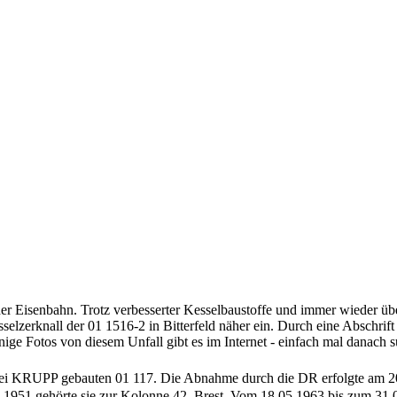
der Eisenbahn. Trotz verbesserter Kesselbaustoffe und immer wieder üb
selzerknall der 01 1516-2 in Bitterfeld näher ein. Durch eine Abschrif
ige Fotos von diesem Unfall gibt es im Internet - einfach mal danach 
 bei KRUPP gebauten 01 117. Die Abnahme durch die DR erfolgte am 2
 1951 gehörte sie zur Kolonne 42, Brest. Vom 18.05.1963 bis zum 31