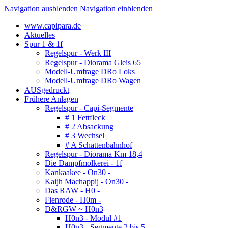
Navigation ausblenden
Navigation einblenden
www.capipara.de
Aktuelles
Spur 1 & 1f
Regelspur - Werk III
Regelspur - Diorama Gleis 65
Modell-Umfrage DRo Loks
Modell-Umfrage DRo Wagen
AUSgedruckt
Frühere Anlagen
Regelspur - Capi-Segmente
# 1 Fettfleck
# 2 Absackung
# 3 Wechsel
# A Schattenbahnhof
Regelspur - Diorama Km 18,4
Die Dampfmolkerei - 1f
Kankaakee - On30 -
Kaijh Machappij - On30 -
Das RAW - H0 -
Fienrode - H0m -
D&RGW ~ H0n3
H0n3 - Modul #1
H0n3 - Segmente 2 bis 5