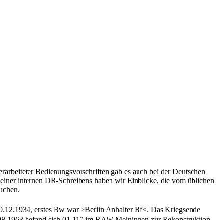
erarbeiteter Bedienungsvorschriften gab es auch bei der Deutschen
t einer internen DR-Schreibens haben wir Einblicke, die vom üblichen
suchen.
0.12.1934, erstes Bw war >Berlin Anhalter Bf<. Das Kriegsende
.08.1963 befand sich 01 117 im RAW Meiningen zur Rekonstruktion.