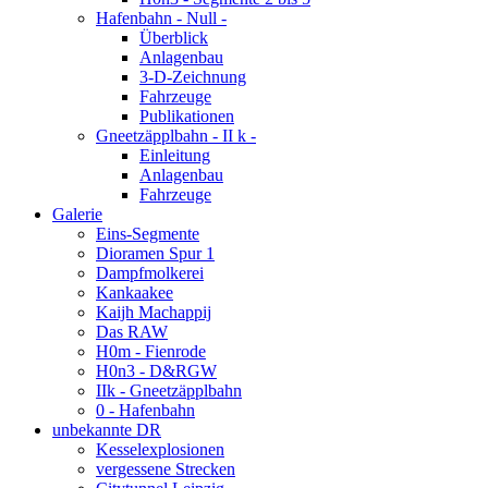
Hafenbahn - Null -
Überblick
Anlagenbau
3-D-Zeichnung
Fahrzeuge
Publikationen
Gneetzäpplbahn - II k -
Einleitung
Anlagenbau
Fahrzeuge
Galerie
Eins-Segmente
Dioramen Spur 1
Dampfmolkerei
Kankaakee
Kaijh Machappij
Das RAW
H0m - Fienrode
H0n3 - D&RGW
IIk - Gneetzäpplbahn
0 - Hafenbahn
unbekannte DR
Kesselexplosionen
vergessene Strecken