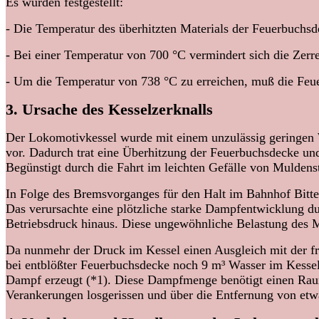
Es wurden festgestellt:
- Die Temperatur des überhitzten Materials der Feuerbuchsd
- Bei einer Temperatur von 700 °C vermindert sich die Zerr
- Um die Temperatur von 738 °C zu erreichen, muß die Feu
3. Ursache des Kesselzerknalls
Der Lokomotivkessel wurde mit einem unzulässig geringen 
vor. Dadurch trat eine Überhitzung der Feuerbuchsdecke un
Begünstigt durch die Fahrt im leichten Gefälle von Muldenst
In Folge des Bremsvorganges für den Halt im Bahnhof Bitt
Das verursachte eine plötzliche starke Dampfentwicklung d
Betriebsdruck hinaus. Diese ungewöhnliche Belastung des M
Da nunmehr der Druck im Kessel einen Ausgleich mit der fre
bei entblößter Feuerbuchsdecke noch 9 m³ Wasser im Kesse
Dampf erzeugt (*1). Diese Dampfmenge benötigt einen Raum
Verankerungen losgerissen und über die Entfernung von etw