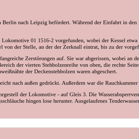
Berlin nach Leipzig befördert. Während der Einfahrt in den
te Lokomotive 01 1516-2 vorgefunden, wobei der Kessel etwa 
l von der Stelle, an der der Zerknall eintrat, bis zu der vor
angreiche Zerstörungen auf. Sie war abgerissen, wobei an der
Bereich der vierten Stehbolzenreihe von oben, die rechte Sei
hweißnähte der Deckenstehbolzen waren abgeschert.
eicht nach außen gedrückt. Außerdem war die Rauchkammer du
rgestell der Lokomotive - auf Gleis 3. Die Wasserabsperrven
schläuche hingen lose herunter. Ausgelaufenes Tenderwasser 