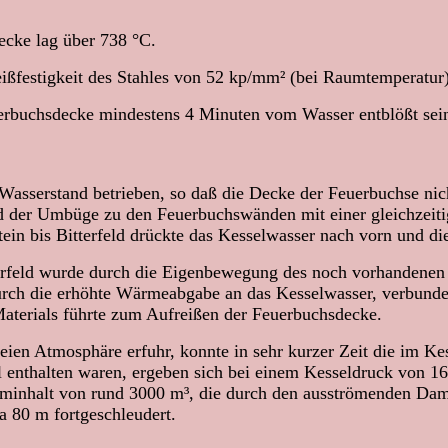
ecke lag über 738 °C.
eißfestigkeit des Stahles von 52 kp/mm² (bei Raumtemperatur
erbuchsdecke mindestens 4 Minuten vom Wasser entblößt sei
Wasserstand betrieben, so daß die Decke der Feuerbuchse ni
d der Umbüge zu den Feuerbuchswänden mit einer gleichzeitig
ein bis Bitterfeld drückte das Kesselwasser nach vorn und di
erfeld wurde durch die Eigenbewegung des noch vorhandenen 
urch die erhöhte Wärmeabgabe an das Kesselwasser, verbunde
aterials führte zum Aufreißen der Feuerbuchsdecke.
ien Atmosphäre erfuhr, konnte in sehr kurzer Zeit die im Ke
l enthalten waren, ergeben sich bei einem Kesseldruck von 
inhalt von rund 3000 m³, die durch den ausströmenden Damp
a 80 m fortgeschleudert.