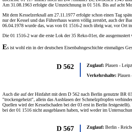
Am 31.08.1963 erfolgte die Umzeichnung in 01 516. Bis auf acht 
Mit dem Kesselzerknall am 27.11.1977 erfolgte schon einen Tag späte
nur der Kessel und das Führerhaus waren völlig zerstört, auch der
06.04.1978 wurde das, was von 01 1516-2 noch übrig war, vor Ort in B
Die 01 1516-2 war die erste Lok der 35 Reko-01er, die ausgemustert
E
s ist wohl ein in der deutschen Eisenbahngeschichte einmaliges G
D 562
Zuglauf:
Plauen - Leipz
Verkehrshalte:
Plauen 
Auch die auf der Hinfahrt mit dem D 562 nach Berlin genutzte BR 03
"trockengeheizt", allein das Ausblasen der Schmelzpfropfen verhind
Quellen wird der Kesselschaden bei der 03 erst in Berlin festgestel
bei der 01 1516 nicht ausgeblasen haben, wird weder im Untersuchung
D 567
Zuglauf:
Berlin - Reich