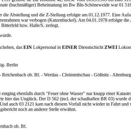
Monate (buchmäßiger) Beheimatung im Bw Bln-Schöneweide war 01 51
r die Abstellung und die Z-Stellung erfolgte am 01.12.1977. Eine Auf
 Barrenrahmen war verbogen (Katzenbuckel). Am 04.01.1978 erfolgte d
itterfeld bzw. Halle/S. zerlegt.
 wurde.
eschehen, das
EIN
Lokpersonal in
EINER
Dienstschicht
ZWEI
Lokomot
ig- Berlin
- Reichenbach ob. Bf. - Werdau - Chrimmitschau - Gößnitz - Altenburg
 entging ebenfalls durch "Feuer ohne Wasser" nur knapp einer Katast
erte hier das Unglück. Der D 562 (incl. der schadhaften BR 03) wurde
lt). Und auch 03 2121 kam nach diesem Vorfall nicht wieder in Fahrt u
sbericht noch an anderer Stelle erwähnt.
enbach ob. Bf.