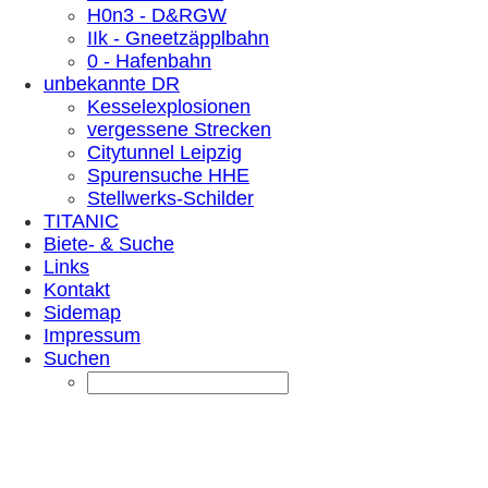
H0n3 - D&RGW
IIk - Gneetzäpplbahn
0 - Hafenbahn
unbekannte DR
Kesselexplosionen
vergessene Strecken
Citytunnel Leipzig
Spurensuche HHE
Stellwerks-Schilder
TITANIC
Biete- & Suche
Links
Kontakt
Sidemap
Impressum
Suchen