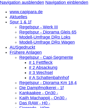
Navigation ausblenden
Navigation einblenden
www.capipara.de
Aktuelles
Spur 1 & 1f
Regelspur - Werk III
Regelspur - Diorama Gleis 65
Modell-Umfrage DRo Loks
Modell-Umfrage DRo Wagen
AUSgedruckt
Frühere Anlagen
Regelspur - Capi-Segmente
# 1 Fettfleck
# 2 Absackung
# 3 Wechsel
# A Schattenbahnhof
Regelspur - Diorama Km 18,4
Die Dampfmolkerei - 1f
Kankaakee - On30 -
Kaijh Machappij - On30 -
Das RAW - H0 -