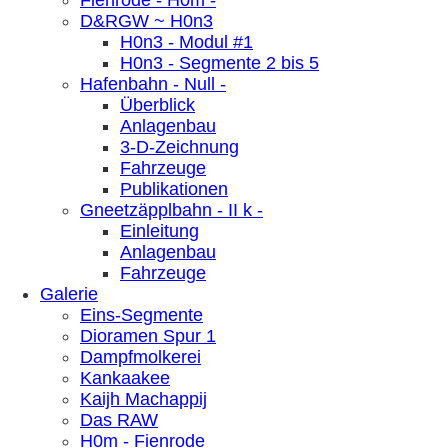
Fienrode - H0m -
D&RGW ~ H0n3
H0n3 - Modul #1
H0n3 - Segmente 2 bis 5
Hafenbahn - Null -
Überblick
Anlagenbau
3-D-Zeichnung
Fahrzeuge
Publikationen
Gneetzäpplbahn - II k -
Einleitung
Anlagenbau
Fahrzeuge
Galerie
Eins-Segmente
Dioramen Spur 1
Dampfmolkerei
Kankaakee
Kaijh Machappij
Das RAW
H0m - Fienrode